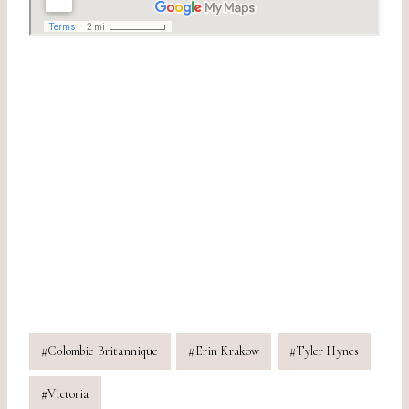
Étiquettes
#
Colombie Britannique
#
Erin Krakow
#
Tyler Hynes
de
la
#
Victoria